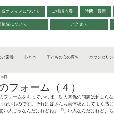
当オフィスについて
ご相談内容
時間・費用
理検査について
アクセス
心と栄養
心と本
子どもの心の育ち
カウンセリン
月16日
ジメント
発達障害
対人関係
心理検査
不登
のフォーム（４）
のフォームをもっていれば、対人関係の問題は起こらな
はないものです。それは皆さんも実体験としてよく感じ
悪い人じゃなんだけれどね」「いい人なんだけれど、ち