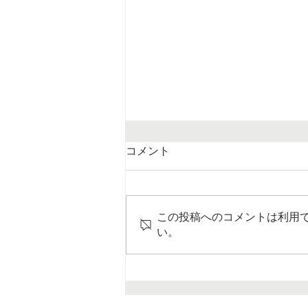
コメント
この投稿へのコメントは利用
い。
仲良しと思っていたら、いつ
のまにか支配されていた。フ
レネミー？