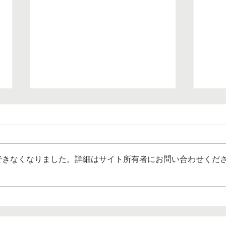
できなくなりました。詳細はサイト所有者にお問い合わせくだ
期待と不満と怒り 自動掃除
人は
ロボットとの関わり
とす