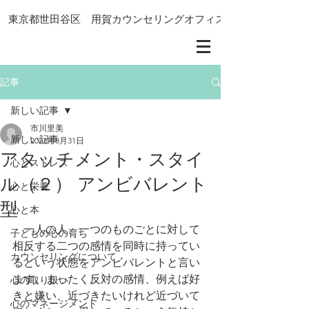
東京都世田谷区 用賀カウンセリングオフィス
記事
新しい記事
市川里美
新しい記事
2023年8月31日
アタッチメント・スタイ
心とストレス
ル（２） アンビバレント
心と栄養
型
心と本
　一人の人、一つのものごとに対して
子どもの心の育ち
相反する二つの感情を同時に持ってい
カウンセリングについて
るという状態をアンビバレントと言い
ます。まったく反対の感情、例えば好
心の取り扱い
きと嫌い、近づきたいけれど近づいて
心のマネージメント