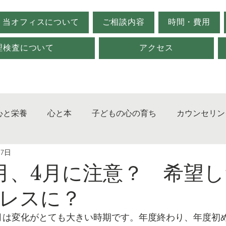
当オフィスについて
ご相談内容
時間・費用
理検査について
アクセス
心と栄養
心と本
子どもの心の育ち
カウンセリン
月7日
ジメント
発達障害
対人関係
心理検査
不登
月、4月に注意？ 希望
レスに？
月は変化がとても大きい時期です。年度終わり、年度初