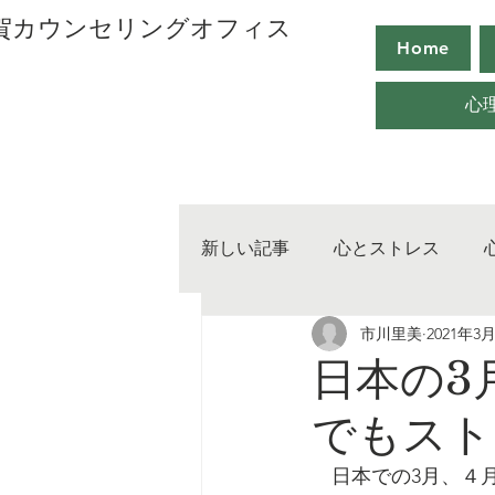
用賀カウンセリングオフィス
Home
心
新しい記事
心とストレス
市川里美
2021年3
心の取り扱い
心のマネー
日本の3
でもスト
　日本での3月、４