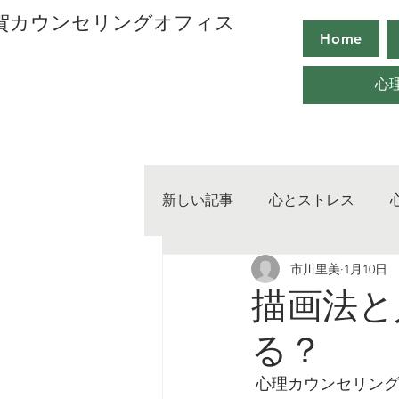
用賀カウンセリングオフィス
Home
心
新しい記事
心とストレス
市川里美
1月10日
心の取り扱い
心のマネー
描画法と
る？
 心理カウンセリングの中では、主に言葉でのコミュニケーションが行われますが、それが