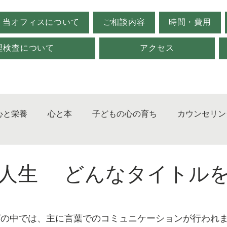
当オフィスについて
ご相談内容
時間・費用
理検査について
アクセス
心と栄養
心と本
子どもの心の育ち
カウンセリン
ジメント
発達障害
対人関係
心理検査
不登
人生 どんなタイトル