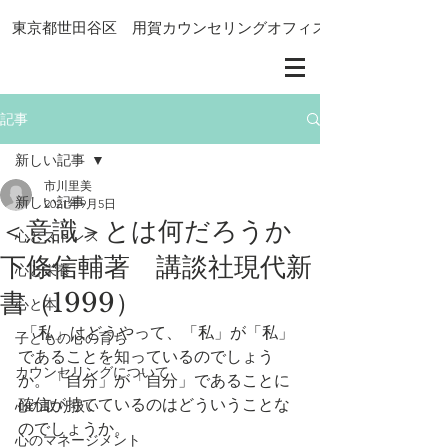
東京都世田谷区 用賀カウンセリングオフィス
記事
新しい記事
市川里美
新しい記事
2021年9月5日
＜意識＞とは何だろうか
心とストレス
下條信輔著 講談社現代新
心と栄養
書（1999）
心と本
 「私」はどうやって、「私」が「私」
子どもの心の育ち
であることを知っているのでしょう
カウンセリングについて
か。「自分」が「自分」であることに
確信が持てているのはどういうことな
心の取り扱い
のでしょうか。
心のマネージメント