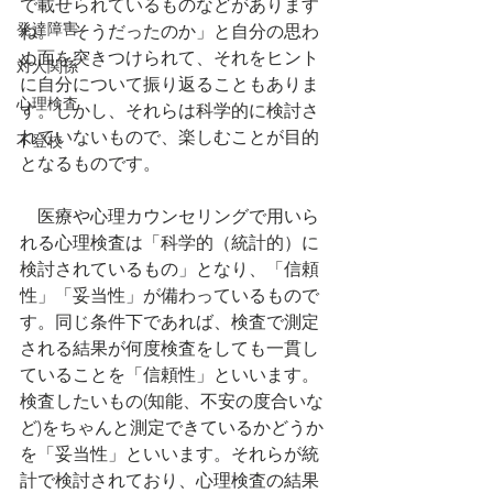
で載せられているものなどがあります
発達障害
ね。「そうだったのか」と自分の思わ
ぬ面を突きつけられて、それをヒント
対人関係
に自分について振り返ることもありま
心理検査
す。しかし、それらは科学的に検討さ
れていないもので、楽しむことが目的
不登校
となるものです。
　医療や心理カウンセリングで用いら
れる心理検査は「科学的（統計的）に
検討されているもの」となり、「信頼
性」「妥当性」が備わっているもので
す。同じ条件下であれば、検査で測定
される結果が何度検査をしても一貫し
ていることを「信頼性」といいます。
検査したいもの(知能、不安の度合いな
ど)をちゃんと測定できているかどうか
を「妥当性」といいます。それらが統
計で検討されており、心理検査の結果