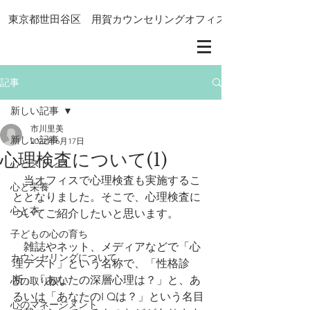
東京都世田谷区 用賀カウンセリングオフィス
記事
新しい記事
市川里美
新しい記事
2022年6月17日
心理検査について(1)
心とストレス
　当オフィスで心理検査も実施するこ
心と栄養
ととなりました。そこで、心理検査に
心と本
ついてご紹介したいと思います。
子どもの心の育ち
　雑誌やネット、メディアなどで「心
カウンセリングについて
理テスト」という名称で、「性格診
断」「あなたの深層心理は？」と、あ
心の取り扱い
るいは「あなたのI Qは？」という名目
心のマネージメント