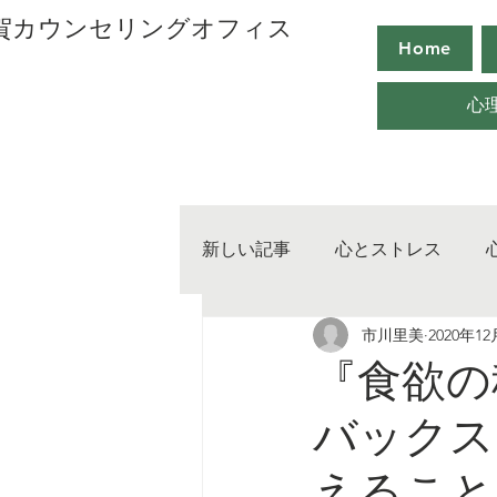
用賀カウンセリングオフィス
Home
心
新しい記事
心とストレス
市川里美
2020年1
心の取り扱い
心のマネー
『食欲の
バックス
えること