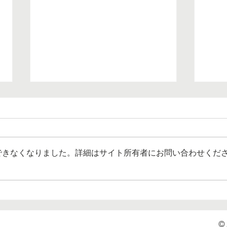
できなくなりました。詳細はサイト所有者にお問い合わせくだ
エビデンスによらず、何かい
正し
い方法はないものかと考え
学研
る。『発達障害は治ります
か？』神田橋條治ほか著 花
© 