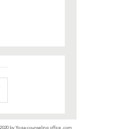
さ
い子育てについて。心理
究から言えることは？
2020 by Yoga-counseling office .com