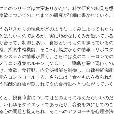
クスのシリーズは大変ありがたい。科学研究の知見を懇
食欲についてのこれまでの研究が詳細に書かれている。
うありきたりの現象がどのようなしくみによってもたら
とはないものであるが、実に巧妙なしくみが働いている
り合って、制御しあい、食欲というものを操っているの
枢、摂食中枢機能、そこへは脂肪からの情報（リボスタ
知システムの情報が届く。さらには次のニューロンでの
メラニン凝集ホルモン（M C H）、睡眠と深い関わり
け、食欲、食行動、内分泌機能を制御し、自律神経機能
能をコントロールする。さらには「食べものを得られた
う報酬の経験が刻まれて次の食行動へとつながっていく
くと、摂食障害についてはどのように考えたらいいのだ
、いわゆるダイエットであったり、容姿を気にしてのこ
る心の問題と捉えられ、そこへのアプローチを心理療法