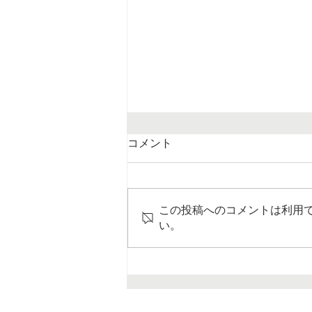
コメント
この投稿へのコメントは利用
い。
眠れないのにはワケがある。
『睡眠の科学』 櫻井武
著 講談社ブルーバックス
（2010）