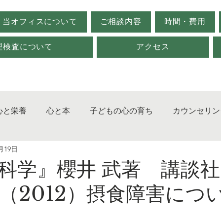
当オフィスについて
ご相談内容
時間・費用
理検査について
アクセス
心と栄養
心と本
子どもの心の育ち
カウンセリン
2月19日
ジメント
発達障害
対人関係
心理検査
不登
科学』櫻井 武著 講談
（2012）摂食障害につ