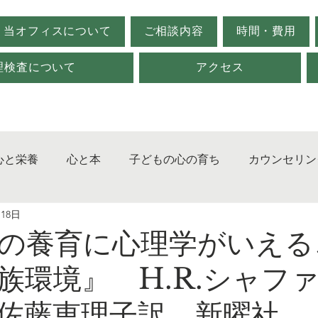
当オフィスについて
ご相談内容
時間・費用
理検査について
アクセス
心と栄養
心と本
子どもの心の育ち
カウンセリン
月18日
ジメント
発達障害
対人関係
心理検査
不登
もの養育に心理学がいえ
族環境』 H.R.シャ
佐藤恵理子訳 新曜社