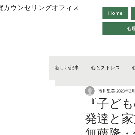
用賀カウンセリングオフィス
Home
心
新しい記事
心とストレス
市川里美
2023年2
心の取り扱い
心のマネー
『子ど
発達と家
無藤隆・