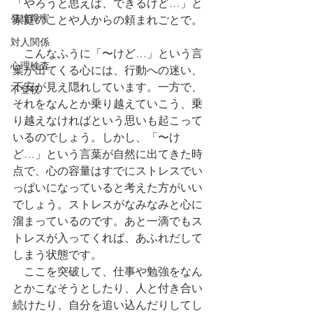
「やろうと思えば、できるけど…」と
発達障害
家庭のことや人からの頼まれごとで。
対人関係
　こんなふうに「〜けど…」という言
心理検査
葉が出てくる心
には、行動への迷い、
不安が見え隠れしています。
一方で、
不登校
それをなんとか乗り越えていこう、乗
り越えなければという思いも起こって
いるのでしょう。しかし、「〜け
ど…」という言葉が自然に出てきた時
点で、心の容量はすでにストレスでい
っぱいになっていると考えた方がいい
でしょう。ストレスがなみなみと心に
溜まっているのです。あと一滴でもス
トレスが入ってくれば、あふれだして
しまう状態です。
　ここを突破して、仕事や勉強をなん
とかこなそうとしたり、人と付き合い
続けたり、自分を追い込んだりしてし