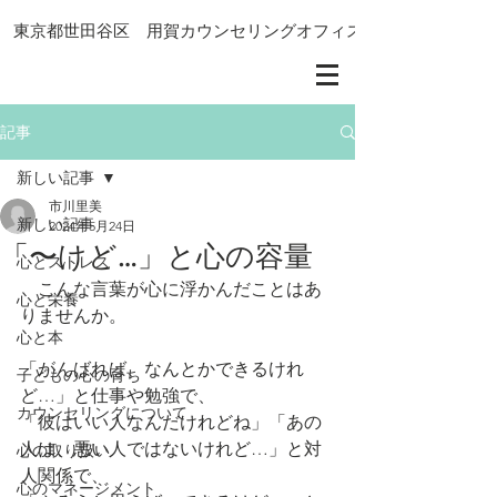
東京都世田谷区 用賀カウンセリングオフィス
記事
新しい記事
市川里美
新しい記事
2024年5月24日
「〜けど…」と心の容量
心とストレス
　こんな言葉が心に浮かんだことはあ
心と栄養
りませんか。
心と本
「がんばれば、なんとかできるけれ
子どもの心の育ち
ど…」と仕事や勉強で、
カウンセリングについて
「彼はいい人なんだけれどね」「あの
人は、悪い人ではないけれど…」と対
心の取り扱い
人関係で、
心のマネージメント